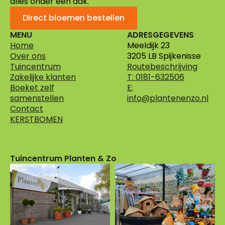
alles onder één dak.
Direct bloemen bestellen
MENU
ADRESGEGEVENS
Home
Meeldijk 23
Over ons
3205 LB Spijkenisse
Tuincentrum
Routebeschrijving
Zakelijke klanten
T: 0181-632506
Boeket zelf
E:
samenstellen
info@plantenenzo.nl
Contact
KERSTBOMEN
Tuincentrum Planten & Zo