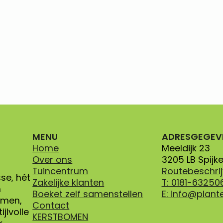
MENU
ADRESGEGEV
Home
Meeldijk 23
Over ons
3205 LB Spijk
Tuincentrum
Routebeschrij
se, hét
Zakelijke klanten
T: 0181-63250
n
Boeket zelf samenstellen
E: info@plant
oemen,
Contact
jlvolle
KERSTBOMEN