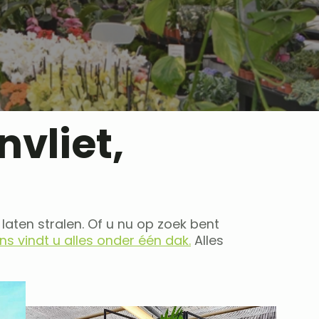
nvliet,
 laten stralen. Of u nu op zoek bent
ons vindt u alles onder één dak.
Alles