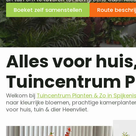
Boeket zelf samenstellen
Route beschri
Alles voor huis
Tuincentrum P
Welkom bij
Tuincentrum Planten & Zo in Spijkeni
naar kleurrijke bloemen, prachtige kamerplanten,
voor huis, tuin & dier Heenvliet.