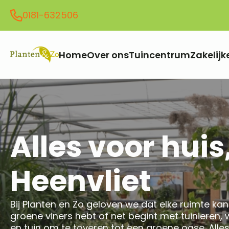
0181-632506
Home
Over ons
Tuincentrum
Zakelijk
Alles voor huis,
Heenvliet
Bij Planten en Zo geloven we dat elke ruimte kan 
groene viners hebt of net begint met tuinieren, 
en tuin om te toveren tot een groene oase. Alles 