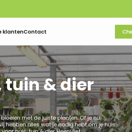
e klanten
Contact
Che
 tuin & dier
bloeien met de juiste planten. Of je nu
wij hebben alles wat je nodig hebt om je huis
voor huis, tuin & dier Heenvliet.